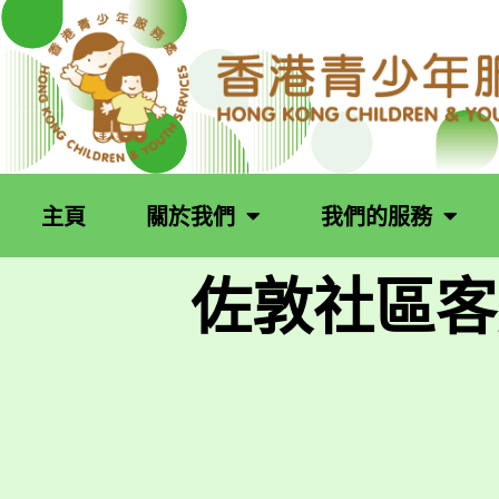
跳
至
主
要
內
容
主頁
關於我們
我們的服務
佐敦社區客