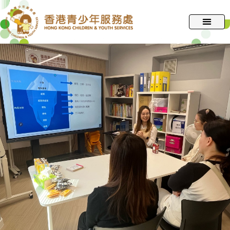
跳
至
主
要
內
容