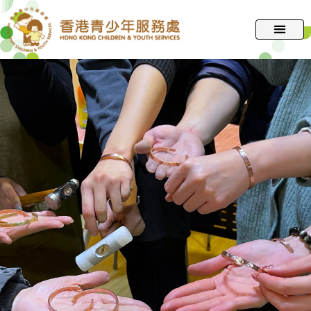
跳
至
主
要
內
容