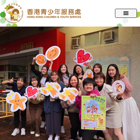
跳
至
主
要
內
容