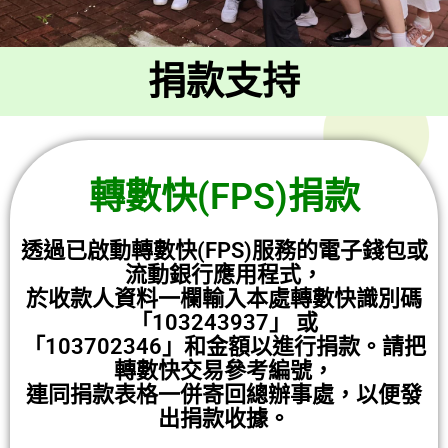
捐款支持
轉數快(FPS)捐款
透過已啟動轉數快(FPS)服務的電子錢包或
流動銀行應用程式，
於收款人資料一欄輸入本處轉數快識別碼
「103243937」 或
「103702346」和金額以進行捐款。請把
轉數快交易參考編號，
連同捐款表格一併寄回總辦事處，以便發
出捐款收據。