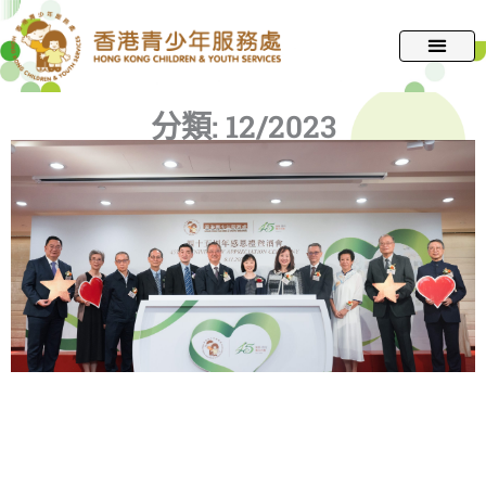
跳
至
主
要
分類:
12/2023
內
容