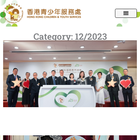
跳
至
主
要
Category:
12/2023
內
容