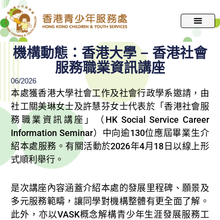
跳
至
主
要
機構動態：香港大學 – 香港社會
內
服務職業資訊講座
容
06/2026
本處獲香港大學社會工作及社會行政學系邀請，由
社工關美琳女士及許慧芬女士代表於「香港社會服
務職業資訊講座」（HK Social Service Career
Information Seminar）中向逾130位應屆畢業生介
紹本處服務。有關活動於2026年4月18日以線上形
式順利舉行。
是次講座內容涵蓋介紹本處的發展里程碑、願景及
多元服務範疇，讓同學對機構整體有更全面了解。
此外，亦以VASK概念解構青少年生涯發展服務工