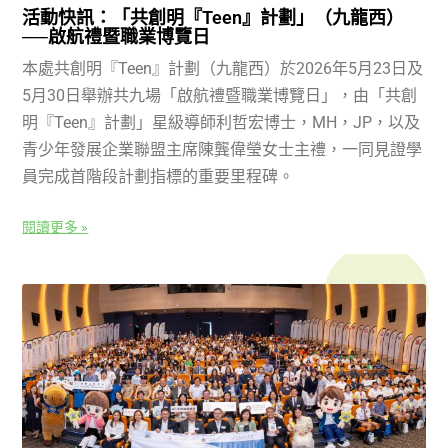
活動快訊：「共創明『Teen』計劃」（九龍西）
──啟航禮暨職業博覽日
本處共創明『Teen』計劃（九龍西）於2026年5月23日及
5月30日舉辦共九場「啟航禮暨職業博覽日」，由「共創
明『Teen』計劃」星級導師利哲宏博士，MH，JP，以及
青少年發展企業聯盟主席陳龔偉瑩女士主禮，一同見證學
員完成首階段計劃指標的重要里程碑。
閱讀更多 »