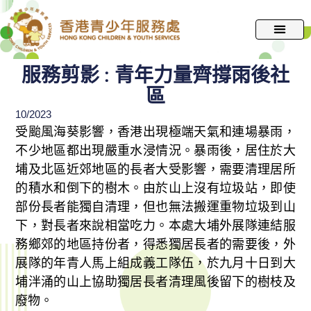
跳
至
主
要
服務剪影 : 青年力量齊撐雨後社
內
區
容
10/2023
受颱風海葵影響，香港出現極端天氣和連場暴雨，
不少地區都出現嚴重水浸情況。暴雨後，居住於大
埔及北區近郊地區的長者大受影響，需要清理居所
的積水和倒下的樹木。由於山上沒有垃圾站，即使
部份長者能獨自清理，但也無法搬運重物垃圾到山
下，對長者來說相當吃力。本處大埔外展隊連結服
務鄉郊的地區持份者，得悉獨居長者的需要後，外
展隊的年青人馬上組成義工隊伍，於九月十日到大
埔泮涌的山上協助獨居長者清理風後留下的樹枝及
廢物。