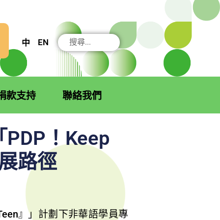
搜
EN
中
尋
捐款支持
聯絡我們
DP！Keep
發展路徑
Teen』」計劃下非華語學員專