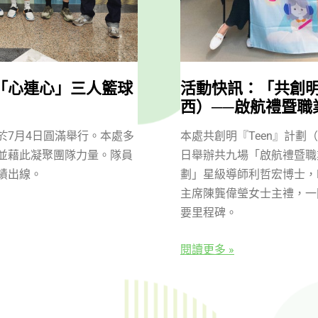
界「心連心」三人籃球
活動快訊：「共創明
西）──啟航禮暨職
於7月4日圓滿舉行。本處多
本處共創明『Teen』計劃（
並藉此凝聚團隊力量。隊員
日舉辦共九場「啟航禮暨職
績出線。
劃」星級導師利哲宏博士，
主席陳龔偉瑩女士主禮，一
要里程碑。
閱讀更多 »