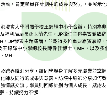
ing！」活動，肯定學員在計劃中的成長與努力，並展示
香港浸會大學附屬學校王錦輝中小學合辦，特別為非
及福利局局長孫玉菡先生，JP擔任主禮嘉賓並致辭。
H，JP發表主題演講，並邀得多位重要嘉賓蒞臨
及王錦輝中小學總校長陳偉佳博士，MH，以及多
，MH。
位及跨界職涯分享，讓同學親身了解多元職業並掌握
文化師友同行的成果與意義。訪談中導師分享如何發
加強情感交流；學員則回顧計劃內個人成長，感謝友
夢、持續努力不懈。