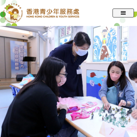
跳
至
主
要
內
容