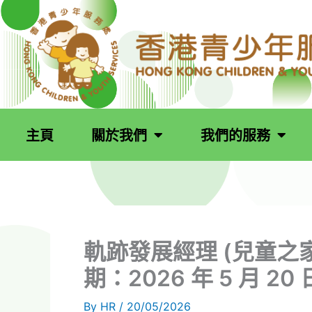
跳
至
主
要
內
容
主頁
關於我們
我們的服務
軌跡發展經理 (兒童之家
期：2026 年 5 月 20 
By
HR
/
20/05/2026