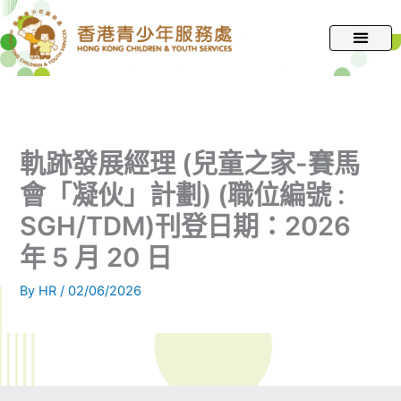
跳
至
主
要
內
容
軌跡發展經理 (兒童之家-賽馬
會「凝伙」計劃) (職位編號 :
SGH/TDM)刊登日期：2026
年 5 月 20 日
By
HR
/
02/06/2026