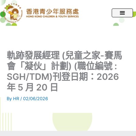
跳
至
主
要
內
容
軌跡發展經理 (兒童之家-賽馬
會「凝伙」計劃) (職位編號 :
SGH/TDM)刊登日期：2026
年 5 月 20 日
By
HR
/
02/06/2026