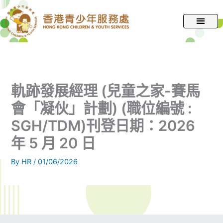
跳
至
主
要
內
容
軌跡發展經理 (兒童之家-賽馬
會「凝伙」計劃) (職位編號 :
SGH/TDM)刊登日期：2026
年 5 月 20 日
By
HR
/
01/06/2026