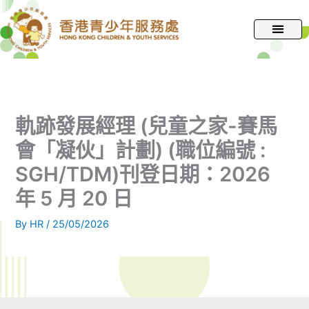
跳
至
主
要
內
容
軌跡發展經理 (兒童之家-賽馬
會「凝伙」計劃) (職位編號 :
SGH/TDM)刊登日期：2026
年 5 月 20 日
By
HR
/
25/05/2026