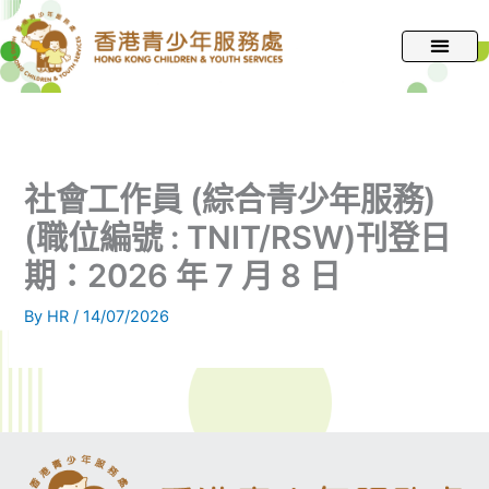
跳
至
主
要
內
容
社會工作員 (綜合青少年服務)
(職位編號 : TNIT/RSW)刊登日
期：2026 年 7 月 8 日
By
HR
/
14/07/2026