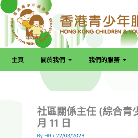
跳
至
主
要
內
容
主頁
關於我們
我們的服務
社區關係主任 (綜合青少年
月 11 日
By
HR
/
22/03/2026