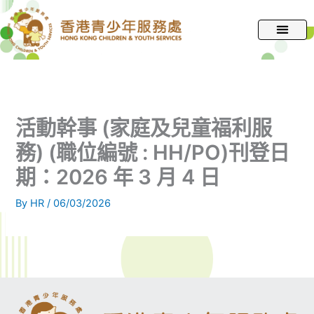
跳
至
主
要
內
容
活動幹事 (家庭及兒童福利服
務) (職位編號 : HH/PO)刊登日
期：2026 年 3 月 4 日
By
HR
/
06/03/2026