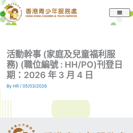
跳
至
主
要
內
容
活動幹事 (家庭及兒童福利服
務) (職位編號 : HH/PO)刊登日
期：2026 年 3 月 4 日
By
HR
/
05/03/2026