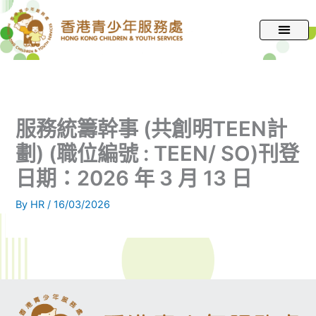
跳
至
主
要
內
容
服務統籌幹事 (共創明TEEN計
劃) (職位編號 : TEEN/ SO)刊登
日期：2026 年 3 月 13 日
By
HR
/
16/03/2026