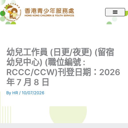
跳
至
主
要
內
容
幼兒工作員 (日更/夜更) (留宿
幼兒中心) (職位編號 :
RCCC/CCW)刊登日期：2026
年 7 月 8 日
By
HR
/
10/07/2026