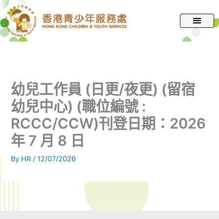
跳
至
主
要
內
容
幼兒工作員 (日更/夜更) (留宿
幼兒中心) (職位編號 :
RCCC/CCW)刊登日期：2026
年 7 月 8 日
By
HR
/
12/07/2026