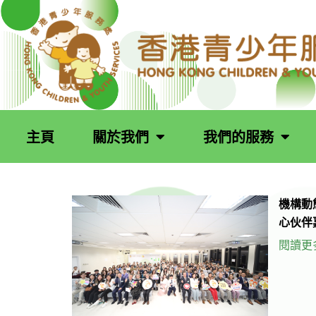
跳
至
主
要
內
容
主頁
關於我們
我們的服務
機構動
心伙伴
閱讀更多