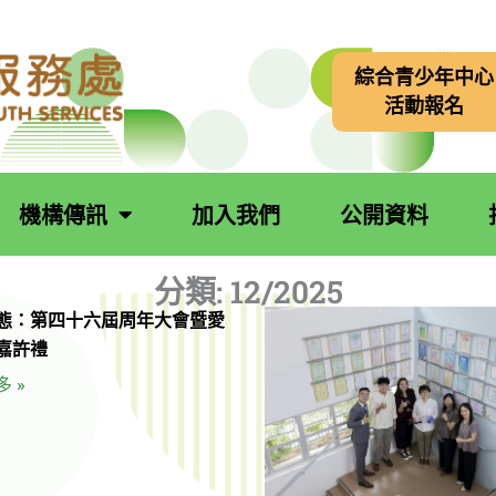
綜合青少年中心
活動報名
機構傳訊
加入我們
公開資料
分類:
12/2025
頁
頁
態：第四十六屆周年大會暨愛
面
面
嘉許禮
 »