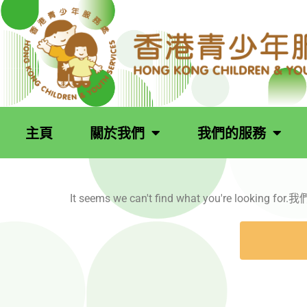
跳
至
主
要
內
容
主頁
關於我們
我們的服務
It seems we can't find what you're loo