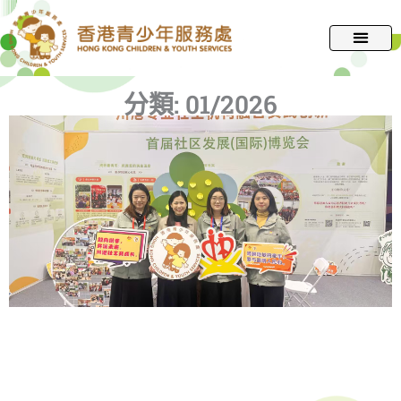
跳
至
主
要
分類:
01/2026
內
容