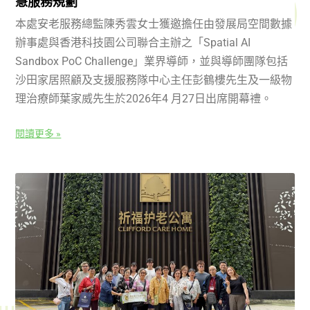
慧服務規劃
本處安老服務總監陳秀雲女士獲邀擔任由發展局空間數據
辦事處與香港科技園公司聯合主辦之「Spatial AI
Sandbox PoC Challenge」業界導師，並與導師團隊包括
沙田家居照顧及支援服務隊中心主任彭鶴樓先生及一級物
理治療師葉家威先生於2026年4 月27日出席開幕禮。
閱讀更多 »