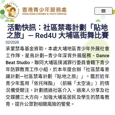
跳
至
主
要
活動快訊：社區禁毒計劃「貼地
內
之旅」— Red4U 大埔區街舞比賽
容
02/2026
承蒙禁毒基金資助，本處大埔地區青少年外展社會
工作隊、星鳥計劃—青少年深宵外展服務、Dance
Beat Studio，聯同大埔區撲滅罪行委員會轄下青少
年防罪教育工作小組，於本年度合辦「社區禁毒意
識計劃—社區禁毒計劃『貼地之旅』」。鑑於近年
青少年濫用「依托咪酯」（前稱「太空油」）的情
況備受關注，計劃透過社區介入、過來人分享及社
交媒體三大方向，加強大埔區居民及學生的禁毒教
育，提升公眾對相關風險的警覺。​