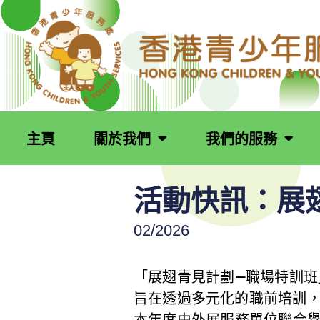
跳
至
主
要
內
容
主頁
關於我們
我們的服務
活動快訊：展翅
02/2026
「展翅青見計劃—職場特訓班」
旨在透過多元化的職前培訓
本年度由外展服務單位聯合舉辦