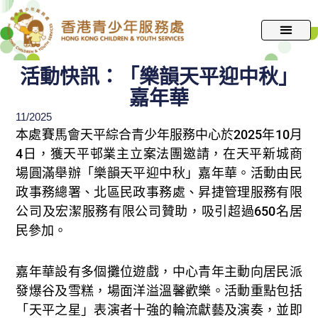
跳
至
主
要
活動快訊：「樂韻天平迎中秋」
內
嘉年華
容
11/2025
本處賽馬會天平綜合青少年服務中心於2025年10月
4日，獲天平邨業主立案法團邀請，在天平新城商
場圓滿舉辦「樂韻天平迎中秋」嘉年華。活動由民
政事務總署、北區民政事務處、昇捷管理服務有限
公司及宏潔服務有限公司贊助，吸引超過650名居
民參加。​
嘉年華設有多個攤位遊戲，中心青年主動向居民派
發爆谷及雪糕，場面洋溢溫馨歡樂。活動重點包括
「天平之星」表演者十強的輪流獻藝及演奏，並即