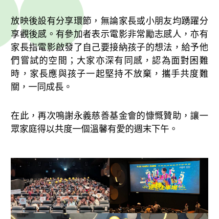
放映後設有分享環節，無論家長或小朋友均踴躍分
享觀後感。有參加者表示電影非常勵志感人，亦有
家長指電影啟發了自己要接納孩子的想法，給予他
們嘗試的空間；大家亦深有同感，認為面對困難
時，家長應與孩子一起堅持不放棄，攜手共度難
關，一同成長。​
在此，再次鳴謝永義慈善基金會的慷慨贊助，讓一
眾家庭得以共度一個溫馨有愛的週末下午。