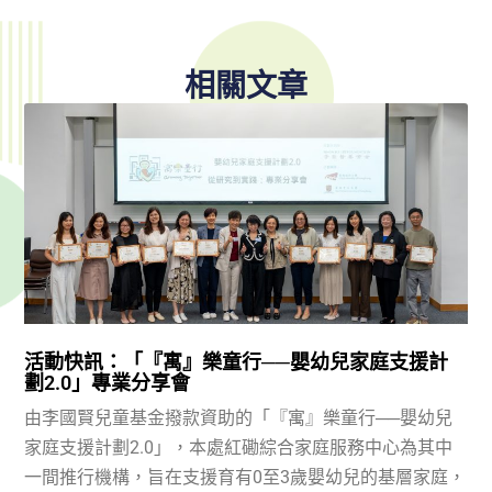
相關文章
活動快訊：「『寓』樂童行──嬰幼兒家庭支援計
劃2.0」專業分享會
由李國賢兒童基金撥款資助的「『寓』樂童行──嬰幼兒
家庭支援計劃2.0」，本處紅磡綜合家庭服務中心為其中
一間推行機構，旨在支援育有0至3歲嬰幼兒的基層家庭，