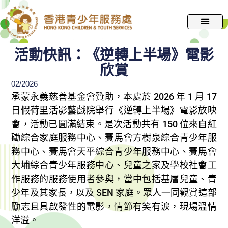
跳
至
主
要
活動快訊：《逆轉上半場》電影
內
欣賞
容
02/2026
承蒙永義慈善基金會贊助，本處於 2026 年 1 月 17
日假荷里活影藝戲院舉行《逆轉上半場》電影放映
會，活動已圓滿結束。是次活動共有 150 位來自紅
磡綜合家庭服務中心、賽馬會方樹泉綜合青少年服
務中心、賽馬會天平綜合青少年服務中心、賽馬會
大埔綜合青少年服務中心、兒童之家及學校社會工
作服務的服務使用者參與，當中包括基層兒童、青
少年及其家長，以及 SEN 家庭。眾人一同觀賞這部
勵志且具啟發性的電影，情節有笑有淚，現場溫情
洋溢。​