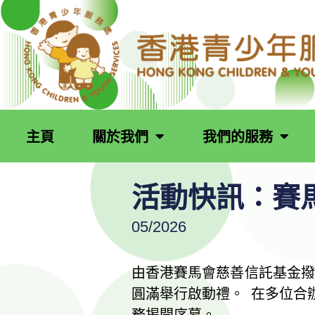
跳
至
主
要
內
容
主頁
關於我們
我們的服務
活動快訊：賽
05/2026
由香港賽馬會慈善信託基金撥款捐
圓滿舉行啟動禮。 在多位合
務揭開序幕。