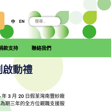
搜
EN
中
尋
捐款支持
聯絡我們
劃啟動禮
 3 月 20 日假荃灣南豐紗廠
項為期三年的全方位親職支援服