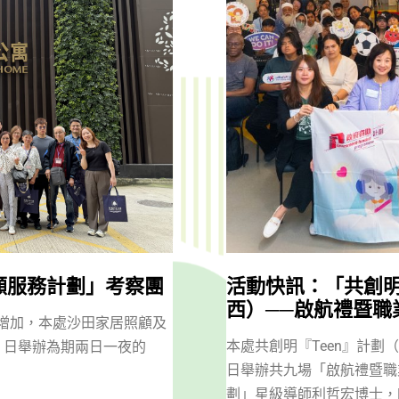
顧服務計劃」考察團
活動快訊：「共創明
西）──啟航禮暨職
增加，本處沙田家居照顧及
本處共創明『Teen』計劃（
 12 日舉辦為期兩日一夜的
日舉辦共九場「啟航禮暨職
劃」星級導師利哲宏博士，