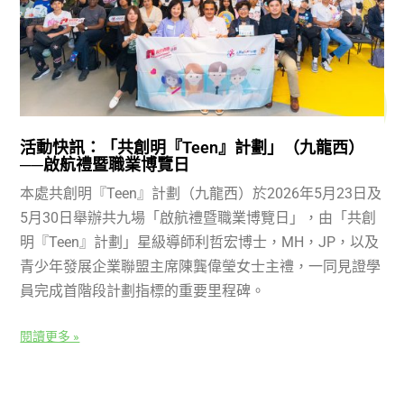
活動快訊：「共創明『Teen』計劃」（九龍西）
──啟航禮暨職業博覽日
本處共創明『Teen』計劃（九龍西）於2026年5月23日及
5月30日舉辦共九場「啟航禮暨職業博覽日」，由「共創
明『Teen』計劃」星級導師利哲宏博士，MH，JP，以及
青少年發展企業聯盟主席陳龔偉瑩女士主禮，一同見證學
員完成首階段計劃指標的重要里程碑。
閱讀更多 »