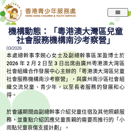
跳
至
主
要
機構動態：「粵港澳大灣區兒童
內
社會服務機構南沙考察營」
容
03/2026
本處總幹事李婉心女士及副總幹事區潔盈博士於
2026 年 2 月 2 日至 3 日出席由廣州粵港澳大灣區
社會組織合作發展中心主辦的「粵港澳大灣區兒童
社會服務機構南沙考察營」，與廣州南沙區社會組
織交流兒童、青少年，以至長者服務的發展和心
得。​
於會議期間由副總幹事介紹兒童住宿及其他照顧服
務，並重點介紹因應兒童喪親的需要而推行的「小
雨點兒童哀傷支援計劃」。​