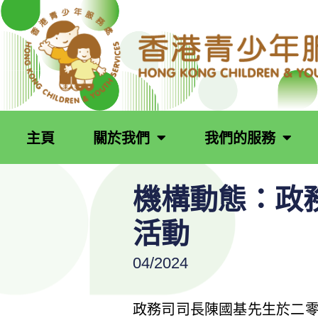
跳
至
主
要
內
容
主頁
關於我們
我們的服務
機構動態：政
活動
04/2024
政務司司長陳國基先生於二