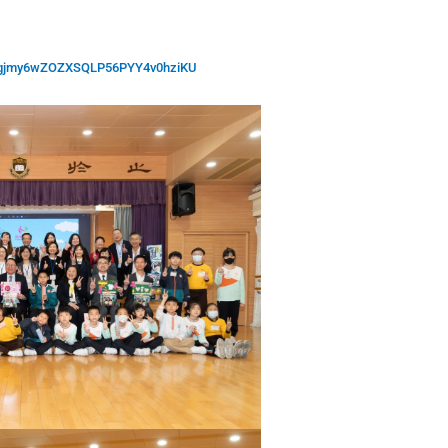
MTgjmy6wZOZXSQLP56PYY4v0hziKU