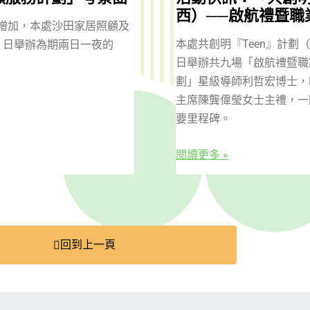
西）──啟航禮暨職
增加，本處沙田家居照顧及
本處共創明『Teen』計劃（
 12 日舉辦為期兩日一夜的
日舉辦共九場「啟航禮暨職
劃」星級導師利哲宏博士，
主席陳龔偉瑩女士主禮，一
要里程碑。
閱讀更多 »
回到上一頁