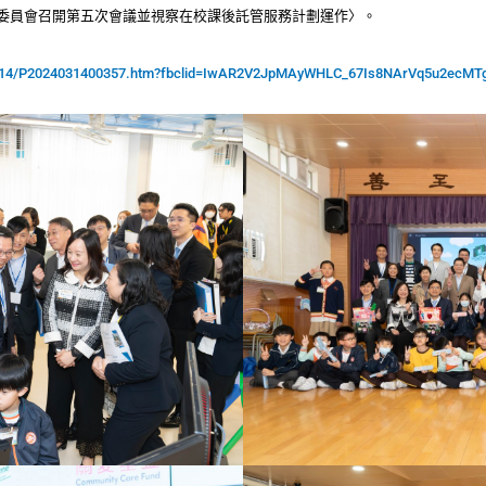
屆扶貧委員會召開第五次會議並視察在校課後託管服務計劃運作〉。
2403/14/P2024031400357.htm?fbclid=IwAR2V2JpMAyWHLC_67Is8NArVq5u2ec