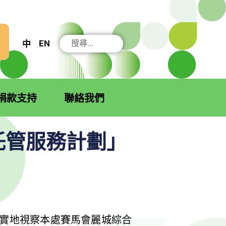
搜
EN
中
尋
捐款支持
聯絡我們
託管服務計劃」
實地視察本處賽馬會麗城綜合