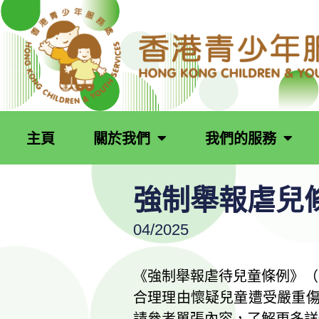
跳
至
主
要
內
容
主頁
關於我們
我們的服務
強制舉報虐兒條
04/2025
《強制舉報虐待兒童條例》（第
合理理由懷疑兒童遭受嚴重
請參考單張內容，了解更多詳