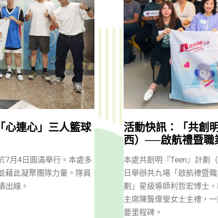
界「心連心」三人籃球
活動快訊：「共創明
西）──啟航禮暨職
於7月4日圓滿舉行。本處多
本處共創明『Teen』計劃（
並藉此凝聚團隊力量。隊員
日舉辦共九場「啟航禮暨職
績出線。
劃」星級導師利哲宏博士，
主席陳龔偉瑩女士主禮，一
要里程碑。