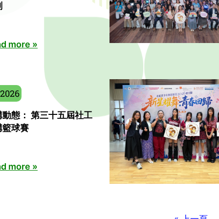
劃
d more »
/2026
構動態： 第三十五屆社工
構籃球賽
d more »
« 上一頁