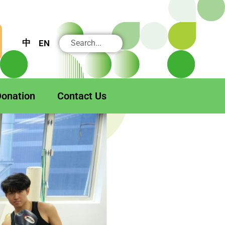
搜
中
EN
尋
onation
Contact Us