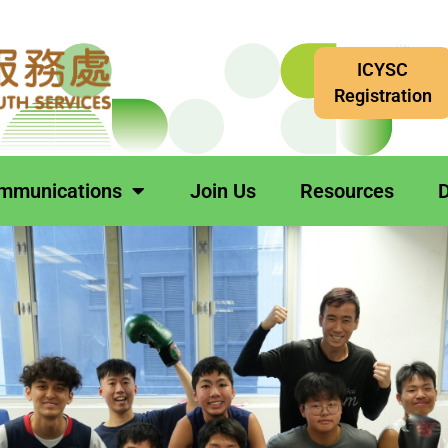
ICYSC
Registration
mmunications
Join Us
Resources
D