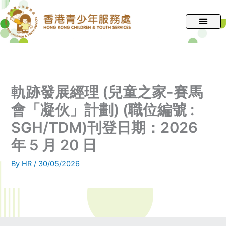
跳
至
主
要
內
容
軌跡發展經理 (兒童之家-賽馬
會「凝伙」計劃) (職位編號 :
SGH/TDM)刊登日期：2026
年 5 月 20 日
By
HR
/
30/05/2026