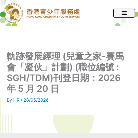
跳
至
主
要
內
容
軌跡發展經理 (兒童之家-賽馬
會「凝伙」計劃) (職位編號 :
SGH/TDM)刊登日期：2026
年 5 月 20 日
By
HR
/
28/05/2026