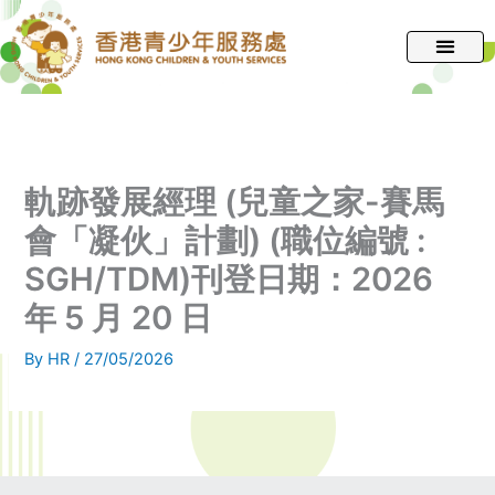
跳
至
主
要
內
容
軌跡發展經理 (兒童之家-賽馬
會「凝伙」計劃) (職位編號 :
SGH/TDM)刊登日期：2026
年 5 月 20 日
By
HR
/
27/05/2026