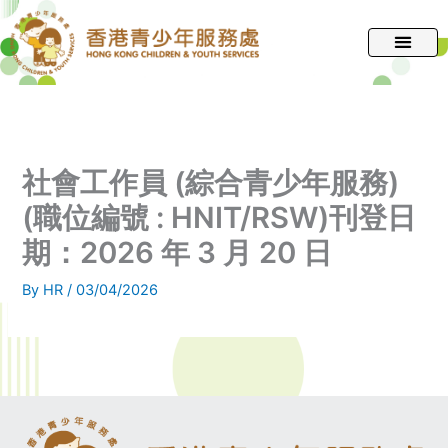
跳
至
主
要
內
容
社會工作員 (綜合青少年服務)
(職位編號 : HNIT/RSW)刊登日
期：2026 年 3 月 20 日
By
HR
/
03/04/2026