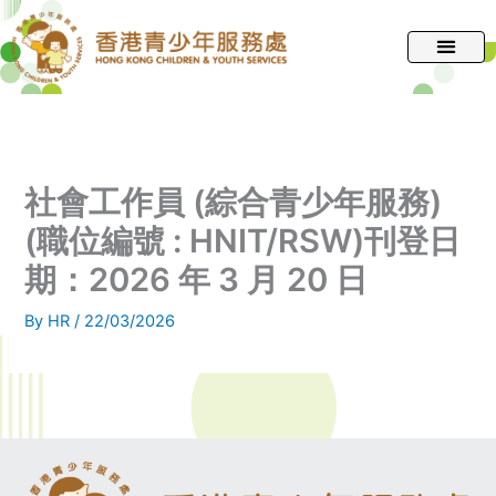
跳
至
主
要
內
容
社會工作員 (綜合青少年服務)
(職位編號 : HNIT/RSW)刊登日
期：2026 年 3 月 20 日
By
HR
/
22/03/2026