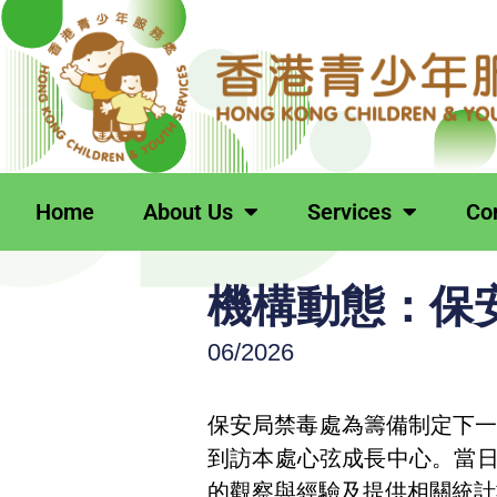
跳
至
主
要
內
容
Home
About Us
Services
Co
機構動態：保
06/2026
保安局禁毒處為籌備制定下一個
到訪本處心弦成長中心。當
的觀察與經驗及提供相關統計