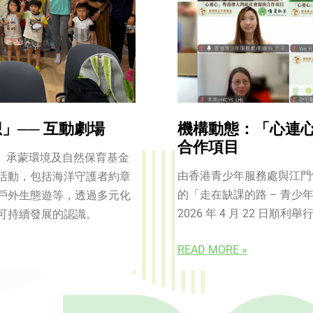
」── 互動劇場
機構動態：「心連
合作項目
務」承蒙環境及自然保育基金
由香港青少年服務處與江門
活動，包括海洋守護者約章
的「走在缺課的路 – 青
戶外生態遊等，透過多元化
2026 年 4 月 22 日順利舉
可持續發展的認識。
READ MORE »