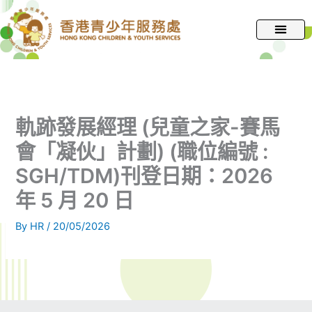
跳
至
主
要
內
容
軌跡發展經理 (兒童之家-賽馬
會「凝伙」計劃) (職位編號 :
SGH/TDM)刊登日期：2026
年 5 月 20 日
By
HR
/
20/05/2026