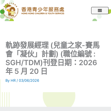
跳
至
主
要
內
容
軌跡發展經理 (兒童之家-賽馬
會「凝伙」計劃) (職位編號 :
SGH/TDM)刊登日期：2026
年 5 月 20 日
By
HR
/
03/06/2026