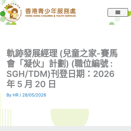
跳
至
主
要
內
容
軌跡發展經理 (兒童之家-賽馬
會「凝伙」計劃) (職位編號 :
SGH/TDM)刊登日期：2026
年 5 月 20 日
By
HR
/
28/05/2026