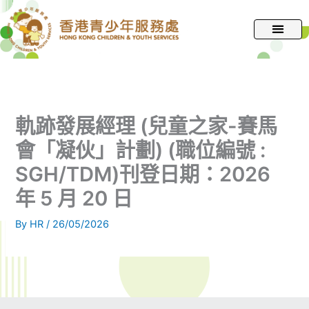
跳
至
主
要
內
容
軌跡發展經理 (兒童之家-賽馬
會「凝伙」計劃) (職位編號 :
SGH/TDM)刊登日期：2026
年 5 月 20 日
By
HR
/
26/05/2026