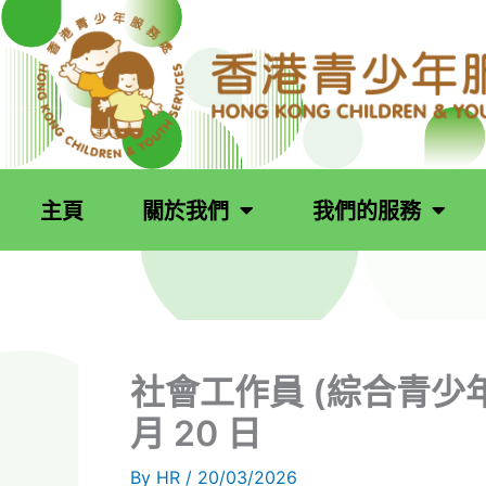
跳
至
主
要
內
容
主頁
關於我們
我們的服務
社會工作員 (綜合青少年服務
月 20 日
By
HR
/
20/03/2026