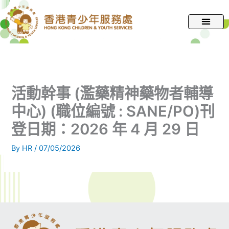
跳
至
主
要
內
容
活動幹事 (濫藥精神藥物者輔導
中心) (職位編號 : SANE/PO)刊
登日期：2026 年 4 月 29 日
By
HR
/
07/05/2026