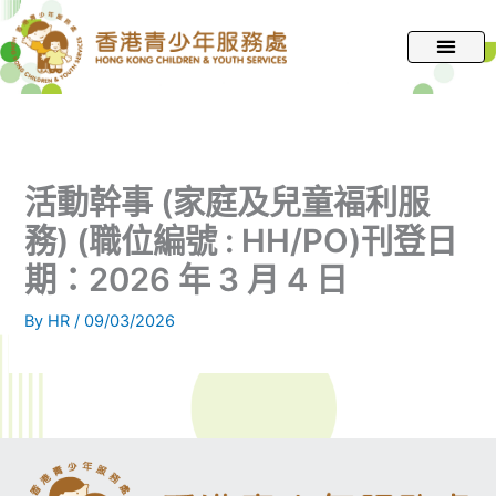
跳
至
主
要
內
容
活動幹事 (家庭及兒童福利服
務) (職位編號 : HH/PO)刊登日
期：2026 年 3 月 4 日
By
HR
/
09/03/2026