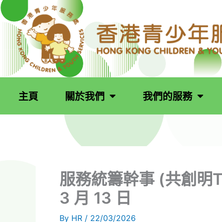
跳
至
主
要
內
容
主頁
關於我們
我們的服務
服務統籌幹事 (共創明TEE
3 月 13 日
By
HR
/
22/03/2026