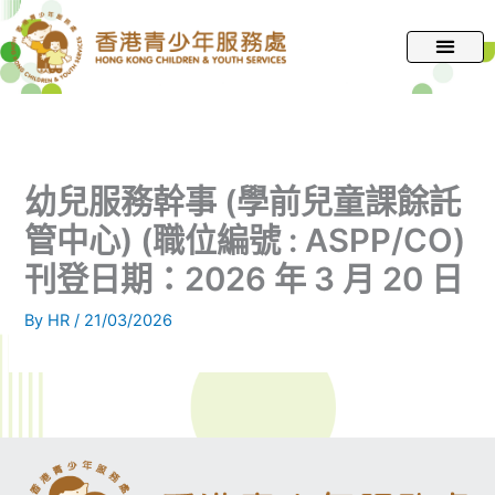
跳
至
主
要
內
容
幼兒服務幹事 (學前兒童課餘託
管中心) (職位編號 : ASPP/CO)
刊登日期：2026 年 3 月 20 日
By
HR
/
21/03/2026